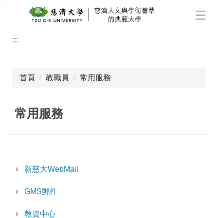
:::
跳
到
選單
主
:::
要
內
容
區
首頁
教職員
常用服務
常用服務
新慈大WebMail
GMS郵件
教資中心