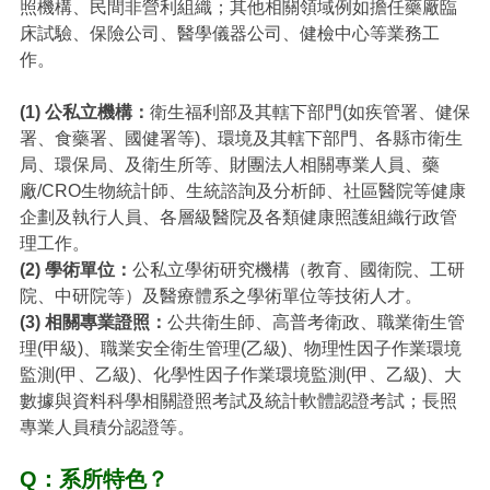
照機構、民間非營利組織；其他相關領域例如擔任藥廠臨
床試驗、保險公司、醫學儀器公司、健檢中心等業務工
作。
(1) 公私立機構：
衛生福利部及其轄下部門(如疾管署、健保
署、食藥署、國健署等)、環境及其轄下部門、各縣市衛生
局、環保局、及衛生所等、財團法人相關專業人員、藥
廠/CRO生物統計師、生統諮詢及分析師、社區醫院等健康
企劃及執行人員、各層級醫院及各類健康照護組織行政管
理工作。
(2) 學術單位：
公私立學術研究機構（教育、國衛院、工研
院、中研院等）及醫療體系之學術單位等技術人才。
(3) 相關專業證照：
公共衛生師、高普考衛政、職業衛生管
理(甲級)、職業安全衛生管理(乙級)、物理性因子作業環境
監測(甲、乙級)、化學性因子作業環境監測(甲、乙級)、大
數據與資料科學相關證照考試及統計軟體認證考試；長照
專業人員積分認證等。
Q：系所特色？