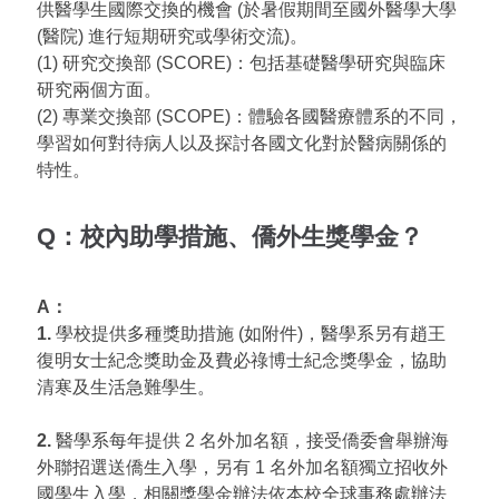
供醫學生國際交換的機會 (於暑假期間至國外醫學大學
(醫院) 進行短期研究或學術交流)。
(1) 研究交換部 (SCORE)：包括基礎醫學研究與臨床
研究兩個方面。
(2) 專業交換部 (SCOPE)：體驗各國醫療體系的不同，
學習如何對待病人以及探討各國文化對於醫病關係的
特性。
Q：校內助學措施、僑外生獎學金？
A：
1.
學校提供多種獎助措施 (如附件)，醫學系另有趙王
復明女士紀念獎助金及費必祿博士紀念獎學金，協助
清寒及生活急難學生。
2.
醫學系每年提供 2 名外加名額，接受僑委會舉辦海
外聯招選送僑生入學，另有 1 名外加名額獨立招收外
國學生入學，相關獎學金辦法依本校全球事務處辦法