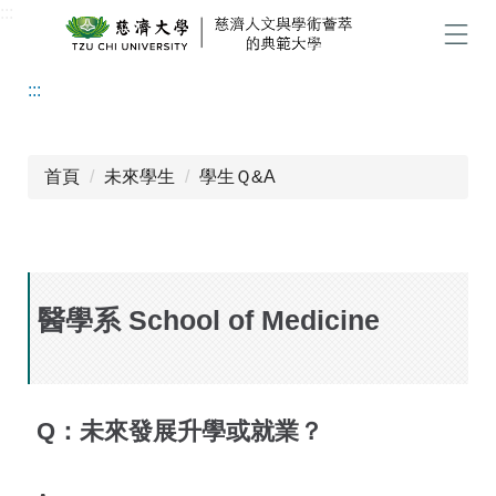
:::
跳
到
選單
主
:::
要
內
容
區
首頁
未來學生
學生Ｑ&A
醫學系 School of Medicine
Q：未來發展升學或就業？