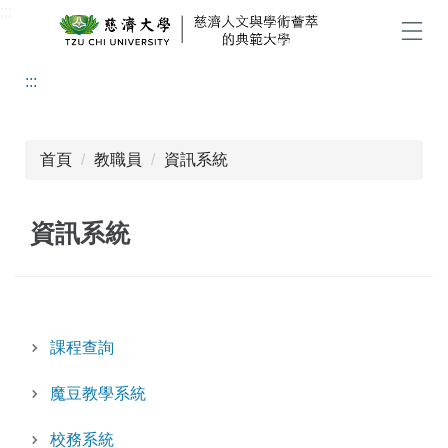
:::
跳
到
選單
主
:::
要
內
容
區
首頁
教職員
資訊系統
資訊系統
課程查詢
魔豆教學系統
校務系統