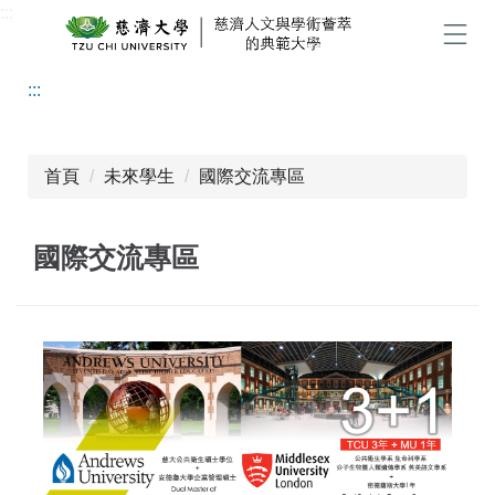
:::
跳
到
選單
主
:::
要
內
容
區
首頁
未來學生
國際交流專區
國際交流專區