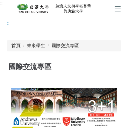
:::
跳
到
選單
主
:::
要
內
容
區
首頁
未來學生
國際交流專區
國際交流專區