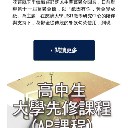
花蓮縣玉里鎮織羅部落以生產葛鬱金聞名，日前舉
辦第十一屆葛鬱金節，以「紙因有你，黃金變成
紙」為主題，在慈濟大學USR教學研究中心的陪伴
與支持下，葛鬱金從傳統的餐飲勾芡使用，到現在
開發多種產品，包括有粉圓、餅乾、冰淇淋等特色
產品，現在織羅部落將葛鬱金製作成手抄紙，...
閱讀更多