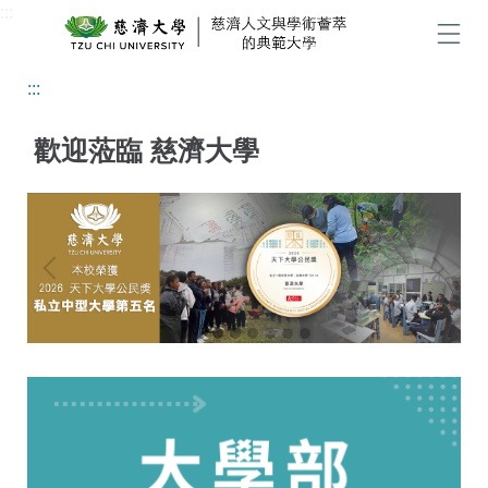
:::
跳
到
選單
主
:::
要
內
歡迎蒞臨 慈濟大學
容
區