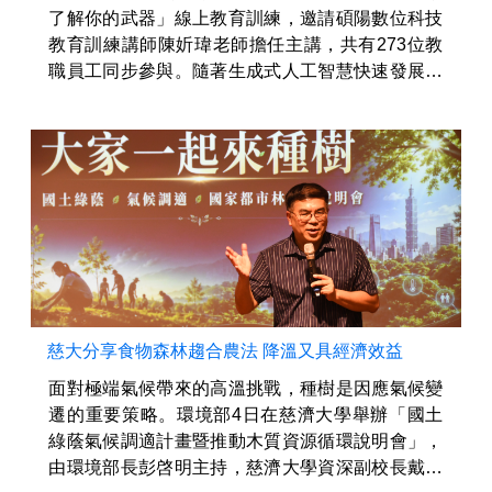
了解你的武器」線上教育訓練，邀請碩陽數位科技
教育訓練講師陳妡瑋老師擔任主講，共有273位教
職員工同步參與。隨著生成式人工智慧快速發展，
AI工具已逐漸融入教育及行政工作，無論是公文撰
寫、資料整理、教學設計或...
慈大分享食物森林趨合農法 降溫又具經濟效益
面對極端氣候帶來的高溫挑戰，種樹是因應氣候變
遷的重要策略。環境部4日在慈濟大學舉辦「國土
綠蔭氣候調適計畫暨推動木質資源循環說明會」，
由環境部長彭啓明主持，慈濟大學資深副校長戴昌