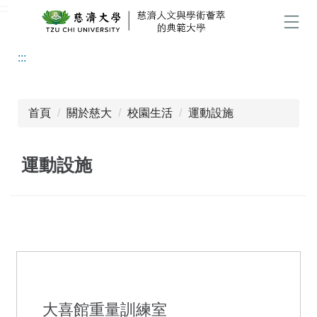
:::
跳
到
選單
主
:::
要
內
容
區
首頁
關於慈大
校園生活
運動設施
運動設施
大喜館重量訓練室