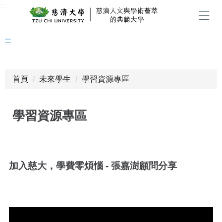
:::
跳
到
選單
主
:::
要
內
容
區
首頁
未來學生
學習資源專區
學習資源專區
加入慈大，學費零煩惱 - 張嘉澍顧問分享