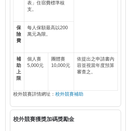
表」住宿費標準核
支。
保
每人保額最高以200
險
萬元為限。
費
補
個人賽
團體賽
依提出之申請書內
助
5,000元
10,000元
容並視當
年度
預算
上
審查之。
限
校外競賽詳情網址：
校外競賽補助
校外競賽獲獎加碼獎勵金