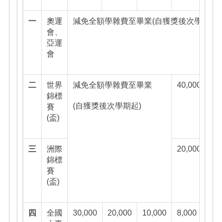
一
奧運
減免全額學雜費至畢業(自獲獎後次學期起)
會、
亞運
會
二
世界
減免全額學雜費至畢業
40,000
30
錦標
(自獲獎後次學期起)
賽
(盃)
三
洲際
20,000
10
錦標
賽
(盃)
四
全國
30,000
20,000
10,000
8,000
6,