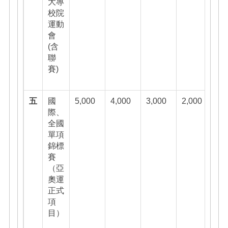
大專
校院
運動
會
(含
聯
賽)
五
國
5,000
4,000
3,000
2,000
際、
全國
單項
錦標
賽
（亞
奧運
正式
項
目）