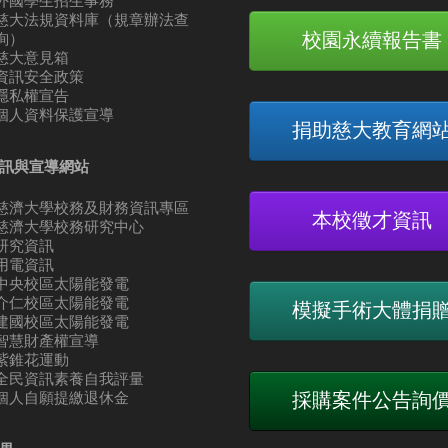
外國學生招生事務
慈大法規資料庫（規章辦法查
校園永續報告書
詢）
慈大意見箱
資訊安全政策
隱私權宣告
個人資料保護宣導
捐助慈大教育網
訊與宣導網站
慈濟大學校務及財務資訊專區
本校徵才資訊
慈濟大學校務研究中心
研究資訊
用電資訊
中央校區太陽能發電
介仁校區太陽能發電
模擬手術大體捐
建國校區太陽能發電
智慧財產權宣導
紫錐花運動
全民資訊素養自我評量
個人自願提繳退休金
採購案件公告詢