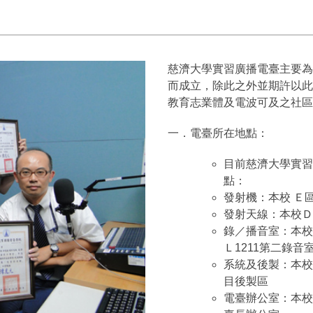
慈濟大學實習廣播電臺主要為
而成立，除此之外並期許以此
教育志業體及電波可及之社區
一．電臺所在地點：
目前慈濟大學實習
點：
發射機：本校 Ｅ
發射天線：本校Ｄ
錄／播音室：本校教
Ｌ1211第二錄音
系統及後製：本校教
目後製區
電臺辦公室：本校Ｌ