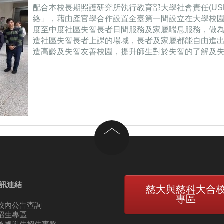
配合本校長期照護研究所執行教育部大學社會責任(US
絡」，藉由產官學合作設置全臺第一間設立在大學校
度至中度社區失智長者日間服務及家屬喘息服務，做
造社區失智長者上課的場域，長者及家屬都能自由進
造高齡及失智友善校園，提升師生對於失智的了解及
回到頂部
訊連結
慈大與慈科大合
專區
校內公告查詢
招生專區