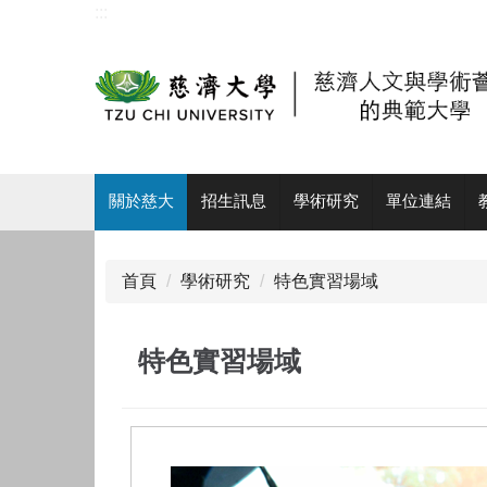
:::
跳
到
主
要
內
容
區
:::
關於慈大
招生訊息
學術研究
單位連結
首頁
學術研究
特色實習場域
特色實習場域