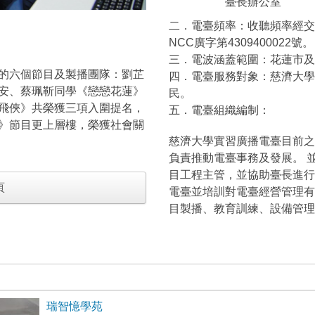
臺長辦公室
二．電臺頻率：收聽頻率經交
NCC廣字第4309400022號。
三．電波涵蓋範圍：花蓮市
的六個節目及製播團隊：劉芷
四．電臺服務對象：慈濟大學
安、蔡珮靳同學《戀戀花蓮》
民。
飛俠》共榮獲三項入圍提名，
五．電臺組織編制：
》節目更上層樓，榮獲社會關
慈濟大學實習廣播電臺目前之
負責推動電臺事務及發展。 
目工程主管，並協助臺長進行
頁
電臺並培訓對電臺經營管理有
目製播、教育訓練、設備管理
瑞智憶學苑