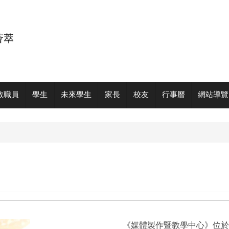
教職員
學生
未來學生
家長
校友
行事曆
網站導覽
《媒體製作暨教學中心》位於