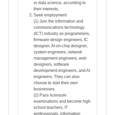
or data science, according to
their interests.
Seek employment
(1) Join the information and
communications technology
(ICT) industry as programmers,
firmware design engineers, IC
designer, AI-on-chip designer,
system engineers, network
management engineers, web
designers, software
development engineers, and AI
engineers. They can also
choose to start their own
businesses.
(2) Pass licensure
examinations and become high
school teachers, IT
professionals, information