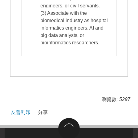
engineers, or civil servants.
(3) Associate with the
biomedical industry as hospital
informatics engineers, AI and
big data analysts, or
bioinformatics researchers.
瀏覽數:
5297
友善列印
分享
回到頂部