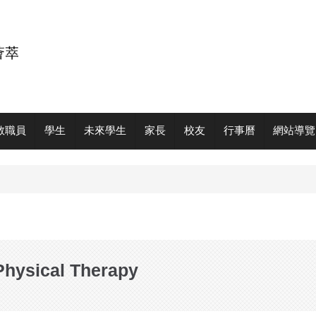
教職員
學生
未來學生
家長
校友
行事曆
網站導覽
ysical Therapy