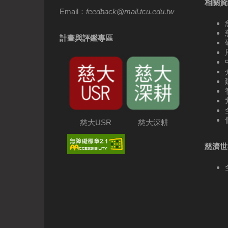
相關資
Email：
feedback
@
mail
.
tcu.edu.tw
計畫與評鑑專區
慈大USR
慈大深耕
慈濟世