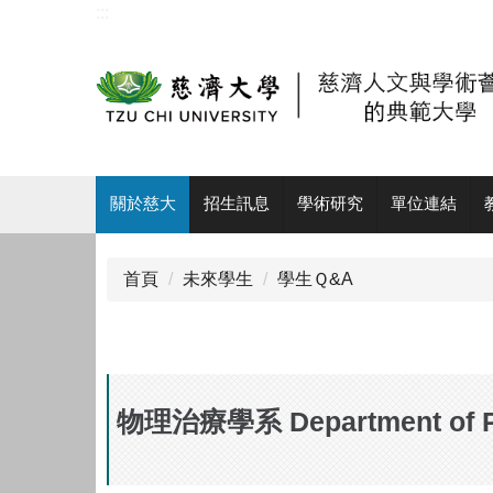
:::
跳
到
主
要
內
容
區
:::
關於慈大
招生訊息
學術研究
單位連結
首頁
未來學生
學生Ｑ&A
物理治療學系 Department of Ph