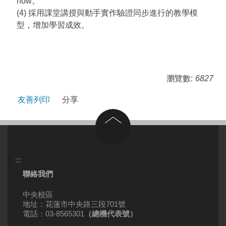
how。
(4) 採用課堂講授與動手實作驗證同步進行的教學模
型，增加學習成效。
瀏覽數:
6827
友善列印
分享
回到頂部
:::
聯絡我們
中央校區
地址：花蓮市中央路三段701號
電話：03-8565301
（總機代表號）