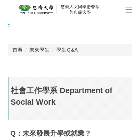
:::
跳
到
選單
主
:::
要
內
容
區
首頁
未來學生
學生Ｑ&A
社會工作學系 Department of
Social Work
Q：未來發展升學或就業？