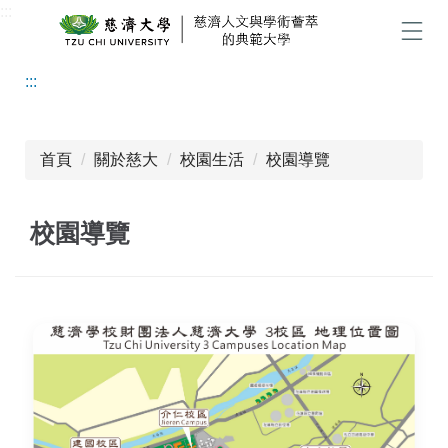
:::
跳
到
選單
主
:::
要
內
容
區
首頁
關於慈大
校園生活
校園導覽
校園導覽