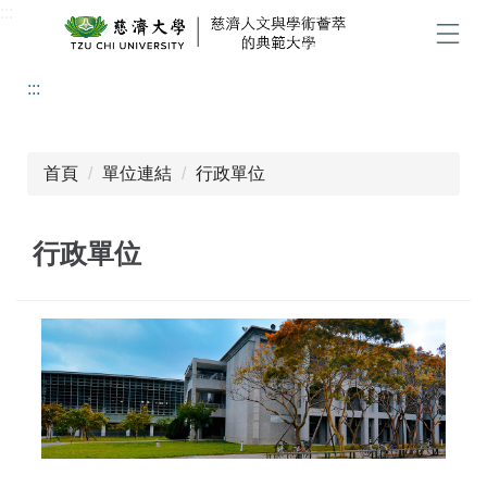
:::
跳
到
選單
主
:::
要
內
容
區
首頁
單位連結
行政單位
行政單位