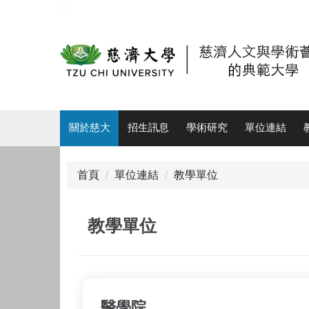
:::
跳
到
主
要
內
容
區
:::
關於慈大
招生訊息
學術研究
單位連結
首頁
單位連結
教學單位
教學單位
醫學院