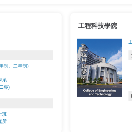
工程科技學院
年制、二年制)
)
學系
二專)
士班
究所