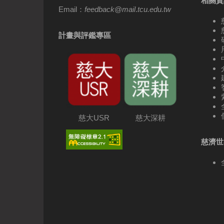
相關資
Email：
feedback
@
mail
.
tcu.edu.tw
計畫與評鑑專區
慈大USR
慈大深耕
慈濟世