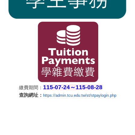
115-07-24～115-08-28
繳費期間：
查詢網址：
https://admin.tcu.edu.tw/st/
stpaylogin.php