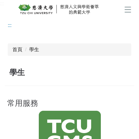
:::
跳
到
選單
主
:::
要
內
容
區
首頁
學生
學生
常用服務