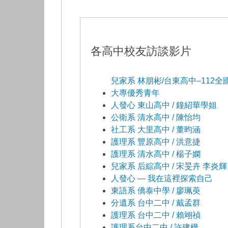
各高中校友訪談影片
兒家系 林朋彬/台東高中–112全
大專優秀青年
人發心 東山高中 / 鐘紹華學姐
公衛系 清水高中 / 陳怡均
社工系 大里高中 / 董昀涵
護理系 豐原高中 / 洪意捷
護理系 清水高中 / 楊子嫻
兒家系 后綜高中 / 宋旻卉 李炎輝
人發心 — 我在這裡探索自己
東語系 僑泰中學 / 廖珮萸
分遺系 台中二中 / 戴孟群
護理系 台中二中 / 賴翊禎
護理系台中二中 / 許建樺