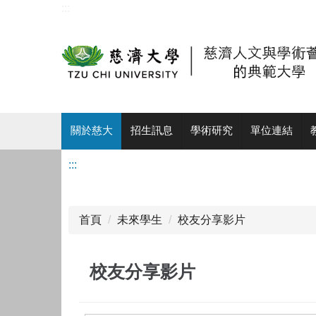
:::
跳
到
主
要
內
容
區
關於慈大
招生訊息
學術研究
單位連結
:::
首頁
未來學生
校友分享影片
校友分享影片