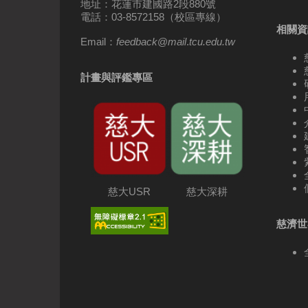
地址：花蓮市建國路2段880號
電話：03-8572158（校區專線）
相關資
Email：
feedback
@
mail
.
tcu.edu.tw
計畫與評鑑專區
慈大USR
慈大深耕
慈濟世