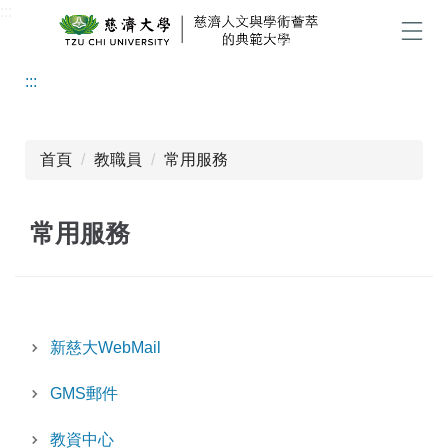
:::
跳
到
選單
主
:::
要
內
容
區
首頁
教職員
常用服務
常用服務
新慈大WebMail
GMS郵件
教資中心