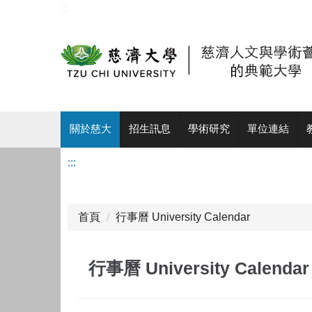
:::
跳
到
主
要
內
容
區
關於慈大
招生訊息
學術研究
單位連結
:::
首頁
行事曆 University Calendar
行事曆 University Calendar